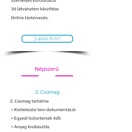
Személyes konzultáció
3d látványterv készítése
Online távtervezés.
3-4000 ft/m²
Népszerű
3. Csomag
2. Csomag tartalma
+ Kivitelezési terv-dokumentáció
+ Egyedi bútortervek 4db
+ Anyag kiválasztás