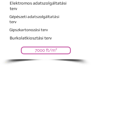
Elektromos
adatszolgáltatási
terv
Gépészeti adatszolgáltatási
terv
Gipszkartonozási terv
Burkolatkiosztási terv
7000 ft/m²
4. Csomag
3. Csomag tartalma
+ Egyedi bútorterv az összes
betervezett bútorhoz
Festési/tapétázási terv
+ A kivitelezés során
folyamatos egyeztetés a
szakemberekkel