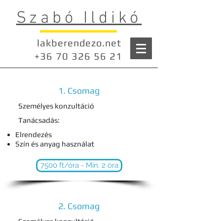
Szabó Ildikó
lakberendezo.net
+36 70 326 56 21
1. Csomag
Személyes konzultáció
Tanácsadás:
Elrendezés
Szín és anyag használat
7500 ft/óra - Min. 2 óra
2. Csomag