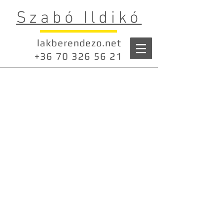
Szabó Ildikó
lakberendezo.net
+36 70 326 56 21
Tárgyalók