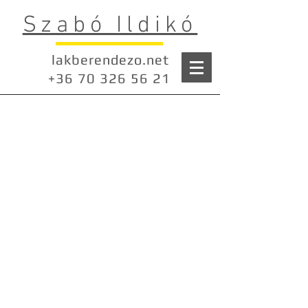
Szabó Ildikó
lakberendezo.net
+36 70 326 56 21
Konyha, fürdő