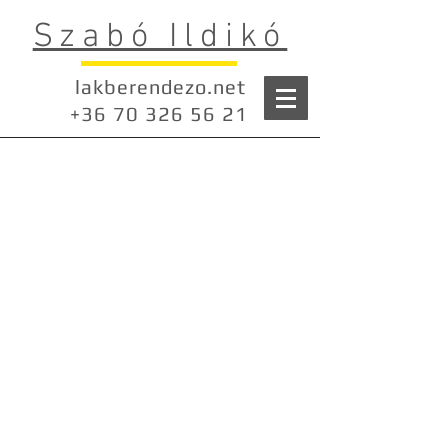
Szabó Ildikó
lakberendezo.net
+36 70 326 56 21
Bajza utca - lakás